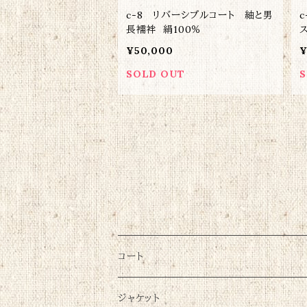
c-8 リバーシブルコート 紬と男
長襦袢 絹100％
¥50,000
¥
SOLD OUT
S
コート
ジャケット