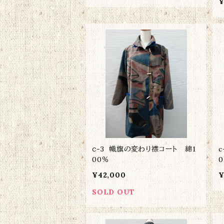
¥
ｃ-3 幟旗の変わり襟コート 綿1
c-22 
00％
¥42,000
¥
SOLD OUT