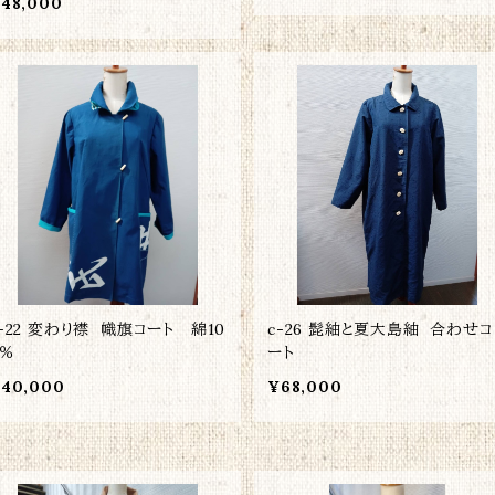
48,000
変わり襟 幟旗コート 綿10
c-26 髭紬と夏大島紬 合わせコ
0％
ート
40,000
¥68,000