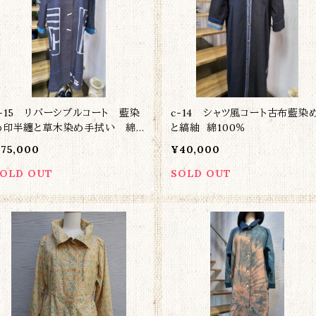
c-15 リバーシブルコート 藍染
c-14 シャツ風コート古布藍染
め印半纏と草木染め手拭い 綿1
と縞紬 綿100％
00％
75,000
¥40,000
OLD OUT
SOLD OUT