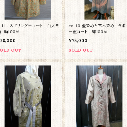
c-11 スプリング半コート 白大島
co-10 藍染めと草木染めコラ
紬 絹100％
一重コート 綿100％
28,000
¥75,000
OLD OUT
SOLD OUT