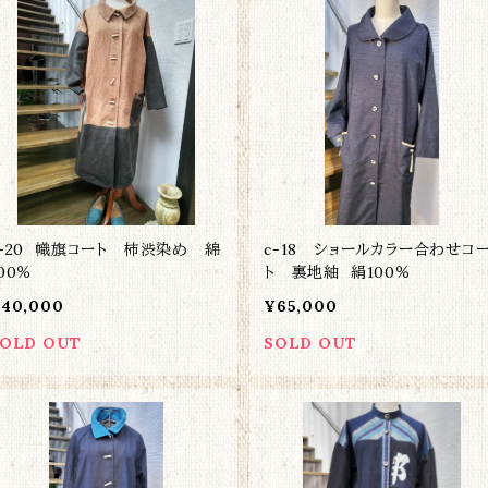
c-20 幟旗コート 柿渋染め 綿
c-18 ショールカラー合わせコ
00％
ト 裏地紬 絹100％
40,000
¥65,000
OLD OUT
SOLD OUT