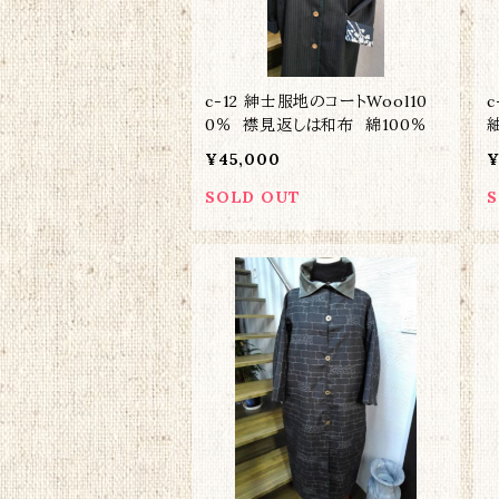
c-12 紳士服地のコートWool10
0％ 襟見返しは和布 綿100％
¥45,000
¥
SOLD OUT
S