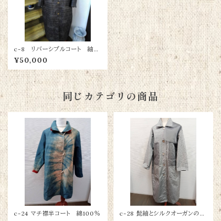
c-8 リバーシブルコート 紬と
男長襦袢 絹100％
¥50,000
同じカテゴリの商品
c-24 マチ襟半コート 綿100％
c-28 髭紬とシルクオーガンのコ
ラボコート