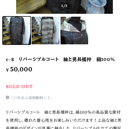
1
/3
c-8 リバーシブルコート 紬と男長襦袢 絹100％
50,000
¥
SOLD OUT
この商品は
送料無料
です。
リバーシブルコート 紬と男長襦袢は、絹100％の高品質な素材
を使用し、優れた着心地をお楽しみいただけます！上品な紬と男
長襦袢のデザインが見事に融合した、リバーシブル仕立ての贅沢