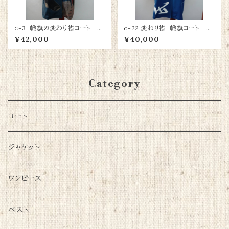
ｃ-3 幟旗の変わり襟コート 綿
c-22 変わり襟 幟旗コート 綿
100％
100％
¥42,000
¥40,000
Category
コート
ジャケット
ワンピース
ベスト