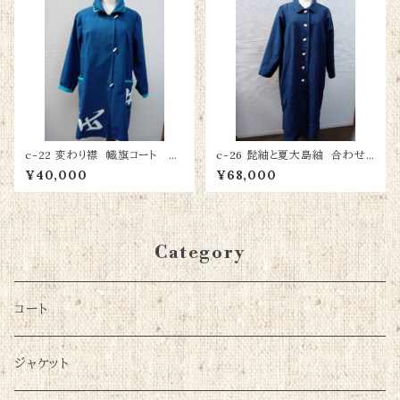
c-22 変わり襟 幟旗コート 綿
c-26 髭紬と夏大島紬 合わせ
100％
コート
¥40,000
¥68,000
Category
コート
ジャケット