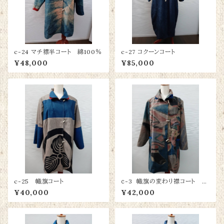
c-24 マチ襟半コート 綿100％
c-27 コクーンコート
¥48,000
¥85,000
c-25 幟旗コート
ｃ-3 幟旗の変わり襟コート 綿
100％
¥40,000
¥42,000