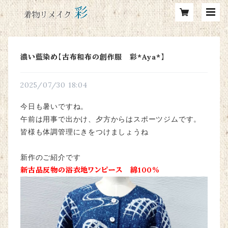
濃い藍染め【古布和布の創作服 彩*Aya*】
2025/07/30 18:04
今日も暑いですね。
午前は用事で出かけ、夕方からはスポーツジムです。
皆様も体調管理にきをつけましょうね
新作のご紹介です
新古品反物の浴衣地ワンピース 綿100％