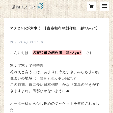
アクセントが大事！！【古布和布の創作服 彩*Aya*】
2025/04/03 17:36
こんにちは
古布和布の創作服 彩*Aya*
です
寒くて寒くて🤣🤣🤣
花冷えと言うには、あまりに冷えすぎ。みなさまのお
住まいの地域は、雪❄️？ポカポカ陽気？
この時期、縦に長い日本列島、かなり気温の開きがで
きますよね。風邪ひかないように🫖
オーダー様から少し長めのジャケットを依頼されまし
た