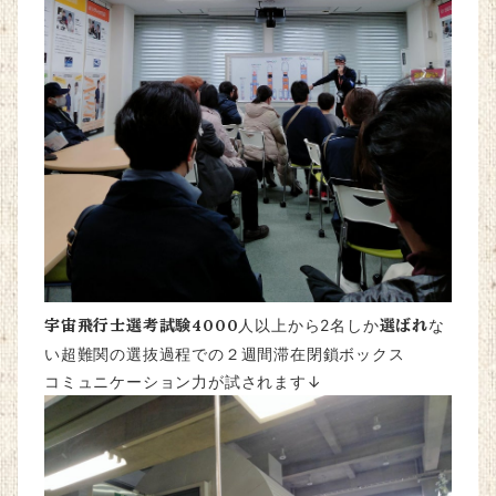
宇宙飛行士選考試験
4000
人以上から2名しか
選ばれ
な
い超難関の選抜過程での２週間滞在閉鎖ボックス
コミュニケーション力が試されます↓