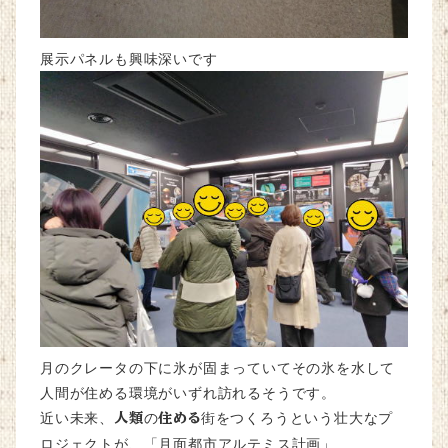
展示パネルも興味深いです
月のクレータの下に氷が固まっていてその氷を水して
人間が住める環境がいずれ訪れるそうです。
近い未来、
人類
の
住める
街をつくろうという壮大なプ
ロジェクトが、「月面都市アルテミス計画」