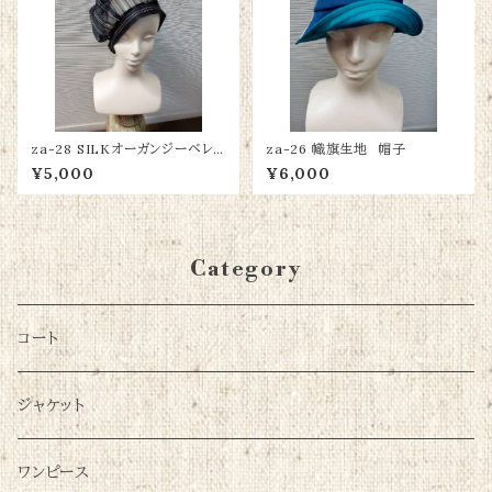
za-28 SILKオーガンジーベレ
za-26 幟旗生地 帽子
ー帽
¥5,000
¥6,000
Category
コート
ジャケット
ワンピース