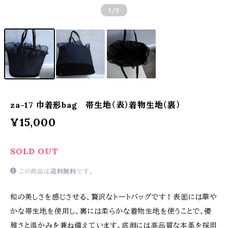
1
/3
za-17 巾着形bag 帯生地（表）着物生地（裏）
¥15,000
SOLD OUT
この商品は
送料無料
です。
和の美しさを感じさせる、贅沢なトートバッグです！表面には華や
かな帯生地を使用し、裏には柔らかな着物生地を使うことで、優
雅さと温かみを兼ね備えています。底淵には高品質な本革を採用