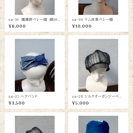
za-31 薩摩絣ベレー帽 綿10
za-30 ラム皮革ベレー帽
0％
¥6,000
¥10,000
za-27 ヘアバンド
za-29 シルクオーガンジーベレ
ー帽
¥3,500
¥5,000