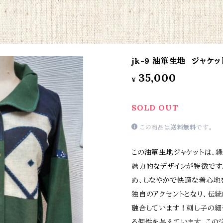
jk-9 油箪生地 ジャケッ
35,000
¥
SOLD OUT
この商品は
送料無料
です。
この油箪生地ジャケットは、
魅力的なデザインが特徴です
め、しなやかで快適な着心地
独自のアクセントとなり、伝
融合しています！刺し子の細
る個性を与えています。この