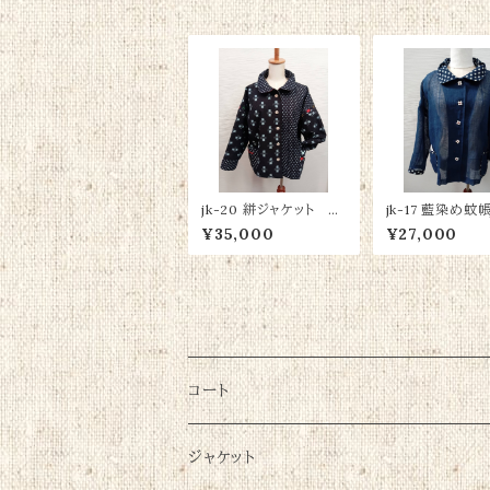
jk-20 絣ジャケット 綿
jk-17 藍染め蚊
100％
ケット 綿100％
¥35,000
¥27,000
コート
ジャケット