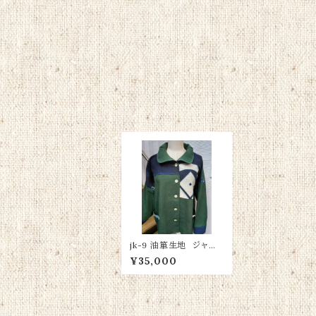
jk-9 油箪生地 ジャケ
ット綿100％
¥35,000