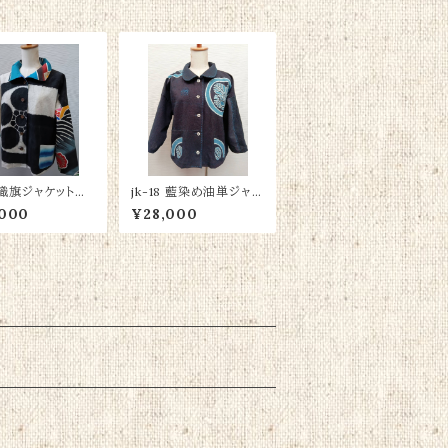
9 幟旗ジャケット綿1
jk-18 藍染め油単ジャケ
％
ット 綿100％
,000
¥28,000