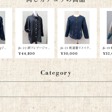
帳jジャ
jk-22 絣フレアージャケ
jk-21 剣道着リメイクジ
jk-1
ット 綿100％
ャケット 綿100％
00
¥44,800
¥30,000
¥32
Category