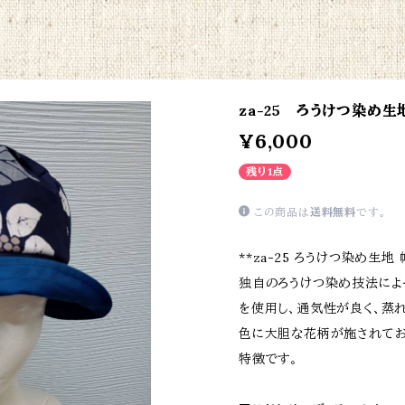
za-25 ろうけつ染め生
¥6,000
残り1点
この商品は
送料無料
です。
**za-25 ろうけつ染め生地
独自のろうけつ染め技法によ
を使用し、通気性が良く、蒸
色に大胆な花柄が施されてお
特徴です。