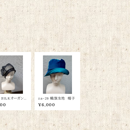
8 SILKオーガンジ
za-26 幟旗生地 帽子
ー帽
000
¥6,000