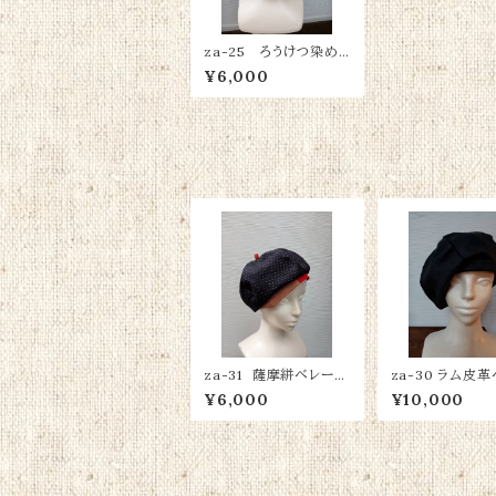
za-25 ろうけつ染め生
地 帽子
¥6,000
za-31 薩摩絣ベレー
za-30 ラム皮
帽 綿100％
帽
¥6,000
¥10,000